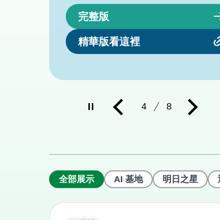
完整版
精華版看這裡
暫
上
下
5
8
停
一
一
撥
則
則
放
常
常
常
見
見
見
問
問
問
題
題
題
全部展示
AI 基地
明日之星