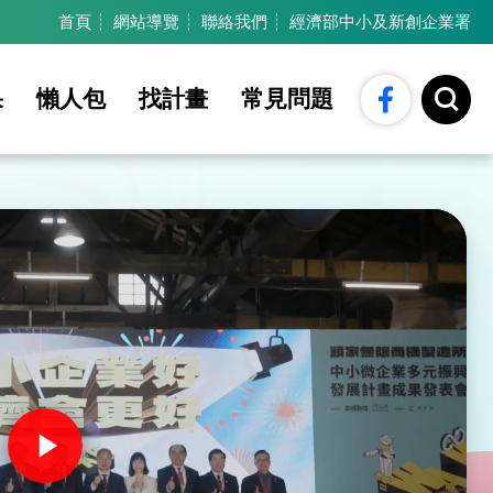
:::
首頁
網站導覽
聯絡我們
經濟部中小及新創企業署
Facebook
開
果
懶人包
找計畫
常見問題
啟
全
站
搜
尋