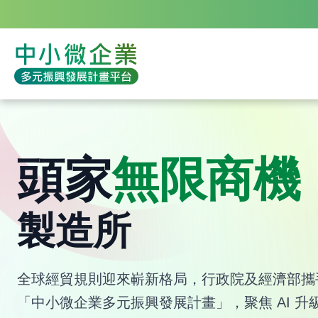
年
度
成
果
-
中
小
中
網
微
小
站
企
微
主
業
企
選
多
業
單
元
多
振
元
興
振
發
興
展
發
計
展
畫
計
平
畫
台
平
台
頭家
無限商機
製造所
全球經貿規則迎來嶄新格局，行政院及經濟部攜
「中小微企業多元振興發展計畫」，聚焦 AI 升