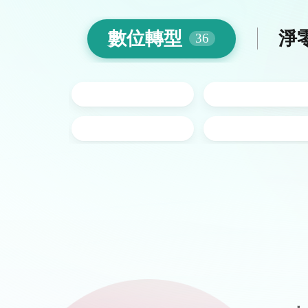
數位
轉型
淨
36