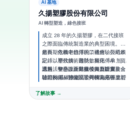
AI 基地
久揚塑膠股份有限公司
AI 轉型塑造，綠色接班
成立 28 年的久揚塑膠，在二代接班
之際面臨傳統製造業的典型困境。工
廠長期依賴老師傅的口述經驗與紙本
然而，危機中也浮現了機會，公司鎖
記錄，導致技術難以數據化傳承、資
定「以塑代鋼」趨勢，利用「AI 智慧
訊無法整合。面對疫後人力斷層及全
選料、智慧設計結構模擬及虛實整合
透過「中小微企業數位轉型計畫」，
球ESG減碳浪潮，公司深知若不進行
驗證技術」將金屬零件轉為高強度塑
公司利用AI智能設計與模流分析，將
數位升級，將難以在價格競爭與淨零
膠。此策略不僅符合客戶對碳足跡的
隱性經驗轉化為系統數據，開發週期
了解故事 →
轉型的壓力下生存。
嚴格要求，更協助公司從單純代工，
大幅減少 40%、製程優化減重產品，
轉型為具備自主開發能力的供應商。
並解決技術傳承斷層，成功切入健身
器材供應鏈，穩固綠色商機。