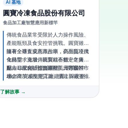
AI 基地
圓寶冷凍食品股份有限公司
食品加工廠智慧應用新標竿
傳統食品業常受限於人力操作風險、
產能瓶頸及食安控管挑戰。圓寶雖已
擁有全臺五成高市占率，仍面臨現代
隨著全球食安意識抬頭，高品質冷凍
化轉型，克服傳統製程不穩定之痛
食品需求激增。圓寶結合數十年黃金
點，尋求突破並進軍歐美日等國際市
配方，配合「投資臺灣三大方案-中
藉由11.23億元資金挹注，圓寶於
場。
小企業加速投資貸款」擴建新廠並推
2025年完成智慧工廠建置，深度整合
動智慧化轉型，藉由製程升級精準切
自動化生產與24小時不斷電冷鏈倉
了解故事 →
入國際高端消費市場，搶佔外銷先
儲。此舉不僅大幅降低人為風險、強
機。
化營運韌性與食安品質，更以此智慧
製程為核心，帶領品牌從國內丸子類
龍頭正式跨足國際市場。