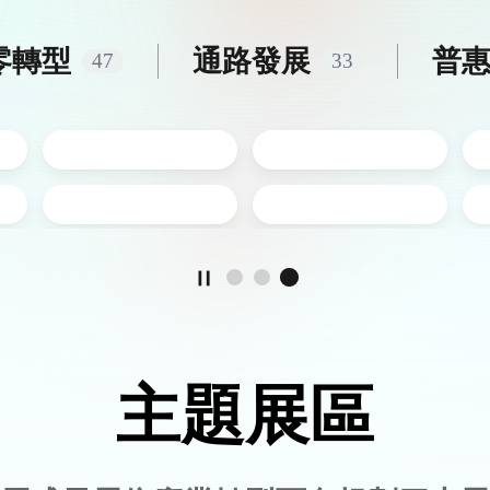
零
轉型
通路
發展
普
47
33
主題展區