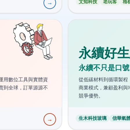
艾知科技
老玩客
格
→
永續好生
永續不只是口號
運用數位工具與實體資
從低碳材料到循環製程，
賣到全球，訂單源源不
商業模式，兼顧盈利與
競爭優勢。
生木科技玻璃
信華氣
→