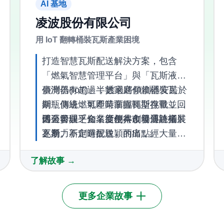
AI 基地
凌波股份有限公司
用 IoT 翻轉桶裝瓦斯產業困境
打造智慧瓦斯配送解決方案，包含
「燃氣智慧管理平台」與「瓦斯液位
偵測器(IoT)」，透過將偵測器安裝於
臺灣仍有超過半數家庭仰賴桶裝瓦
鋼瓶側邊，可即時掌握瓦斯存量並回
斯，傳統燃氣產業面臨轉型挑戰，惟
傳至管理平台，從根本改善傳統桶裝
因公司缺乏知名度使得市場通路拓展
透過參與「企業新創共創發展計畫」
瓦斯「不定時配送」的痛點。
不易。
之潛力新創選拔脫穎而出，經大量的
媒體報導、媒合交流與參展機會，從
了解故事 →
此打開公司知名度，後續更開啟與奇
美食品、大同、股感資訊等知名企業
合作洽談。
更多企業故事