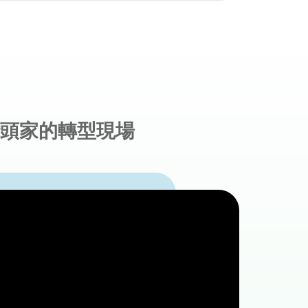
公司名稱
說明
參與計畫
頭家的轉型現場
負責組別
提供單位
打造
新高
串聯地
體驗看