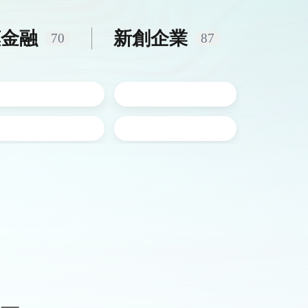
惠
金融
新創
企業
70
87