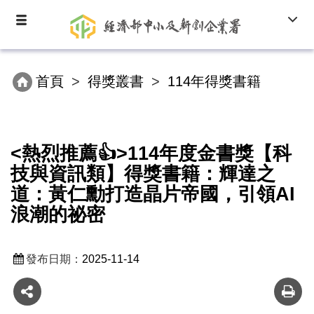
跳
Toggle
Toggl
到
navigation
navig
主
要
內
首頁
得獎叢書
114年得獎書籍
容
區
塊
<熱烈推薦👍>114年度金書獎【科
技與資訊類】得獎書籍：輝達之
道：黃仁勳打造晶片帝國，引領AI
浪潮的祕密
發布日期：
2025-11-14