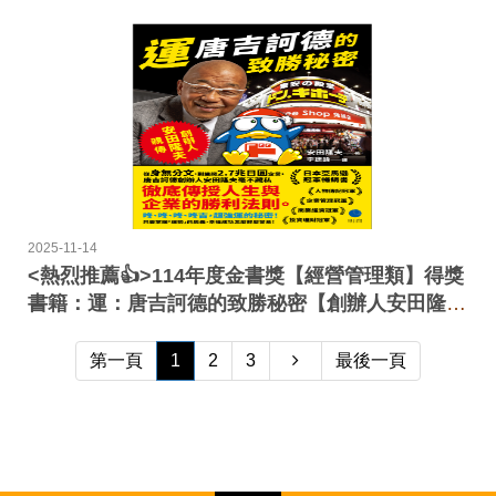
2025-11-14
<熱烈推薦👍>114年度金書獎【經營管理類】得獎
書籍：運：唐吉訶德的致勝秘密【創辦人安田隆夫
親傳】
第一頁
1
2
3
最後一頁