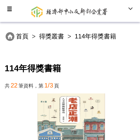
跳
Toggle
Toggl
到
navigation
navig
主
要
內
首頁
得獎叢書
114年得獎書籍
容
區
塊
114年得獎書籍
22
1/3
共
筆資料，第
頁