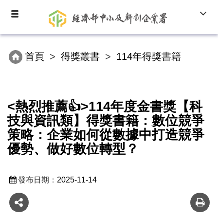
跳
Toggle
Toggl
到
navigation
navig
主
要
內
首頁
得獎叢書
114年得獎書籍
容
區
塊
<熱烈推薦👍>114年度金書獎【科
技與資訊類】得獎書籍：數位競爭
策略：企業如何從數據中打造競爭
優勢、做好數位轉型？
發布日期：
2025-11-14