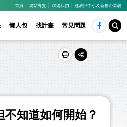
:::
首頁
網站導覽
聯絡我們
經濟部中小及新創企業署
Facebook
開
果
懶人包
找計畫
常見問題
啟
全
站
搜
尋
列
展
印
開
社
群
分
享
按
鈕
但不知道如何開始？