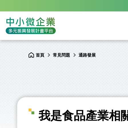
我
是
食
品
產
業
相
中
網
關
小
站
公
微
主
司
企
選
想
業
單
拓
多
展
元
海
振
外
興
市
發
場，
展
但
計
不
畫
首頁
常見問題
通路發展
知
平
道
台
如
何
開
始？
-
中
小
微
企
業
多
元
振
興
發
展
:::
計
畫
我是食品產業相
平
台