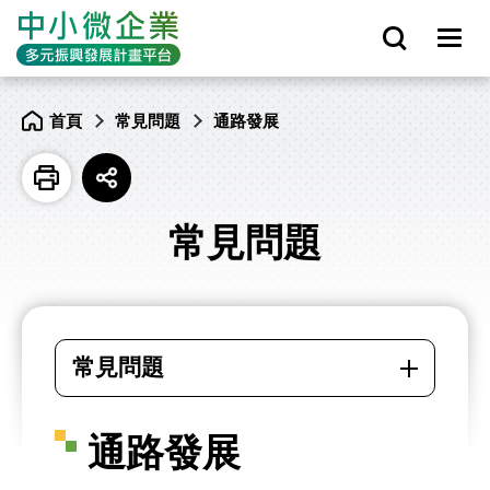
通
路
中
發
小
開
展
微
選
啟
-
企
單
全
中
業
開
站
小
多
關
搜
微
網
元
尋
企
站
振
業
主
興
多
選
發
首頁
常見問題
通路發展
元
單
展
振
計
興
畫
發
平
列
展
展
台
印
開
計
社
畫
群
平
分
台
享
按
常見問題
鈕
常
見
常見問題
問
題
開
關
通路發展