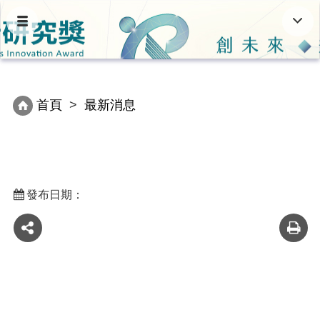
跳
Toggle
Toggl
到
navigation
navig
主
要
內
容
首頁
最新消息
區
塊
發布日期：