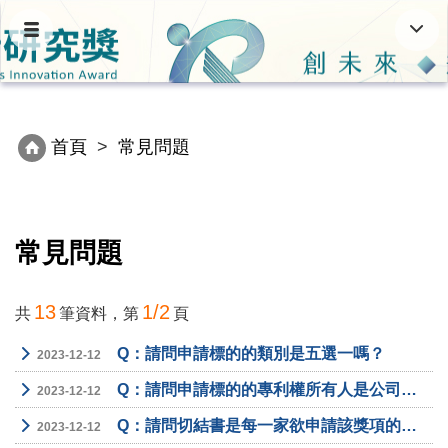
跳
Toggle
Toggl
到
navigation
navig
主
要
內
容
首頁
常見問題
區
塊
常見問題
13
1/2
共
筆資料，第
頁
Q：請問申請標的的類別是五選一嗎？
2023-12-12
Q：請問申請標的的專利權所有人是公司負責人，可以申請嗎？
2023-12-12
Q：請問切結書是每一家欲申請該獎項的中小企業都要填嗎？
2023-12-12