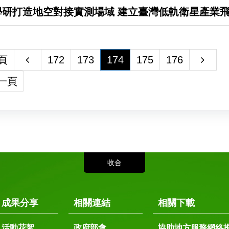
學研打造地空對接實測場域 建立臺灣低軌衛星產業
頁
172
173
174
175
176
一頁
成果分享
相關連結
相關下載
活動花絮
政府部會
協助地方服務網絡