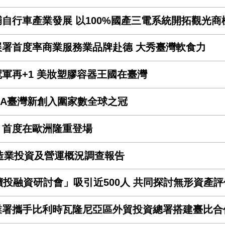
自行車產業發展 以100%國產三電系統開拓觀光商
展署首度率商業服務業品牌赴德 大秀臺灣軟食力
軍再+1 美妝塑膠容器王國在臺灣
ctUSA臺灣新創入圍家數全球之冠
」首度在歐洲隆重登場
製造業投資及營運概況調查報告
續投融資研討會」吸引近500人 共同探討無形資產評
署攜手比利時瓦隆尼亞區外貿投資總署搭建臺比合作交流