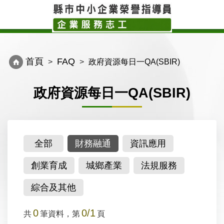
Toggle
Toggl
navigation
navig
首頁
FAQ
政府資源每日一QA(SBIR)
政府資源每日一QA(SBIR)
全部
財務融通
資訊應用
創業育成
城鄉產業
法規服務
綜合及其他
0
0/1
共
筆資料，第
頁