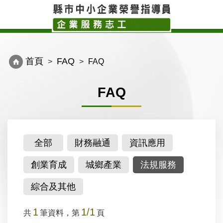
Toggle
Toggl
navigation
navig
首頁
FAQ
FAQ
FAQ
全部
財務融通
資訊應用
創業育成
城鄉產業
法規服務
綜合及其他
1
1/1
共
筆資料，第
頁