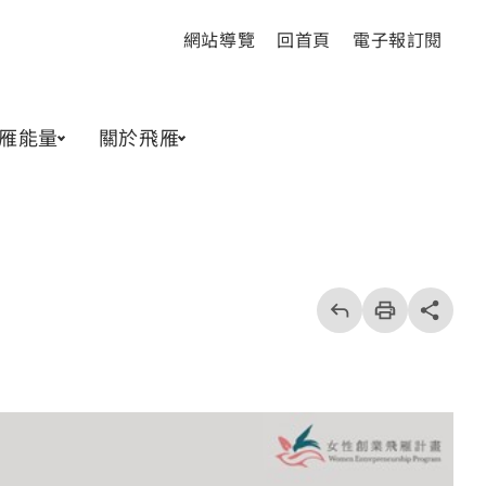
網站導覽
回首頁
電子報訂閱
雁能量
關於飛雁
回
上
列
share分享按
一
印
頁