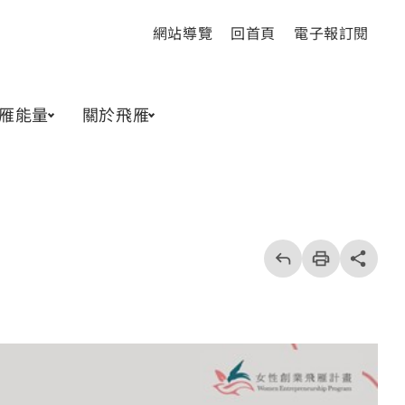
網站導覽
回首頁
電子報訂閱
雁能量
關於飛雁
回
上
列
share分享按
一
印
頁