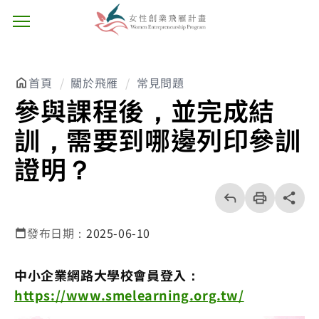
主選單按鈕
首頁
關於飛雁
常見問題
參與課程後，並完成結
訓，需要到哪邊列印參訓
證明？
回
上
列
share分享
一
印
頁
發布日期：
2025-06-10
中小企業網路大學校會員登入：
https://www.smelearning.org.tw/