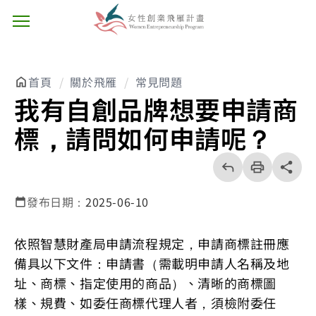
主選單按鈕
首頁
關於飛雁
常見問題
我有自創品牌想要申請商
標，請問如何申請呢？
回
上
列
share分享
一
印
頁
發布日期：
2025-06-10
依照智慧財產局申請流程規定，申請商標註冊應
備具以下文件：申請書（需載明申請人名稱及地
址、商標、指定使用的商品）、清晰的商標圖
樣、規費、如委任商標代理人者，須檢附委任