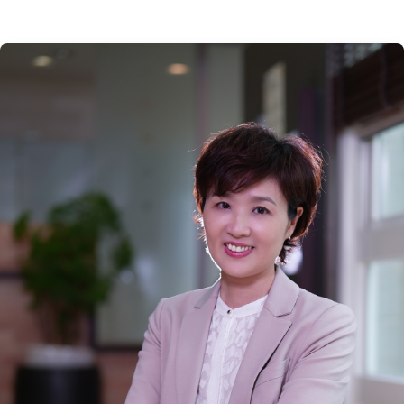
主選單按鈕
首頁
飛雁能量
創業大使
第十二屆｜恆崇企業股份
有限公司｜張繼華董事長
回
上
列
share分享
一
印
頁
發布日期：
2025-07-22
從一位舞者，轉身成為恆崇企業的掌舵
者，恆崇企業張繼華董事長將建築塗料的
品質拉高，開發出全新的防水材料，成功