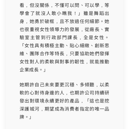
看，但沒關係，不懂可以問、可以學，等
學會了就沒人敢小瞧我！」雖是舞蹈出
身，她勇於破框，且不放過任何細節。她
也很重視女性領導力的發展，從廠長、實
驗室主管到行政部門課長，全是女性。
「女性具有積極主動、貼心細緻、創新思
維、團隊合作等特長，只要協助她們發揮
女性對人的柔軟與對事的韌性，就能推動
企業成長。」
她期許自己未來要更沉穩、多傾聽，以柔
軟的心對待身邊的人，也期許公司持續研
發出對環境永續更好的產品，「這也是挖
深護城河，期望成為消費者指定的唯一品
牌。」