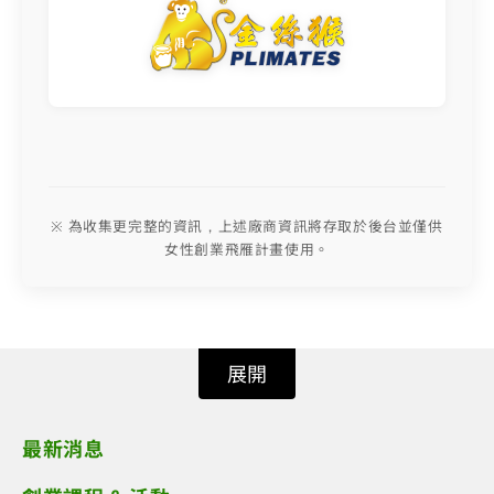
※ 為收集更完整的資訊，上述廠商資訊將存取於後台並僅供
女性創業飛雁計畫使用。
展開
最新消息