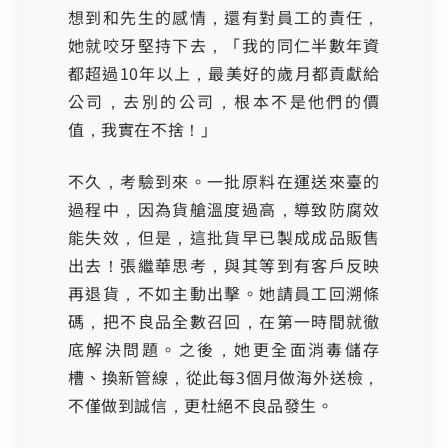
想到和先生的感情，還有對員工的責任，
她就咬牙堅持下去，「我的同仁半數年資
都超過10年以上，最美好的歲月都貢獻給
公司，去別的公司，根本不是他們的價
值，我實在不捨！」
不久，考驗到來。一批原料在運送來臺的
過程中，因為貨艙溫度過高，導致防腐效
能失效，但是，這批貨早已製成成品販售
出去！張繼華思考，與其等到有客戶反映
再退貨，不如主動出擊。她請員工回溯條
碼，把不良品全數召回，在第一時間就徹
底解決問題。之後，她更全面消毒儲存
槽、換新管線，從此每3個月做海外送檢，
不僅做到誠信，更杜絕不良品發生。