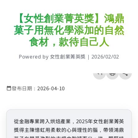
主選單按鈕
【女性創業菁英獎】鴻鼎
菓子用無化學添加的自然
首頁
飛雁能量
創業大使
食材，款待自己人
第 14 屆｜鴻鼎菓子有限
公司｜陳憶虹總經理
Powered by 女性創業菁英獎 | 2026/02/02
回
上
列
share分享
一
印
頁
發布日期：
2026-04-10
從金融專業跨入烘焙產業，2025年女性創業菁英
獎得主陳憶虹用柔軟的心與理性的腦，帶領鴻鼎