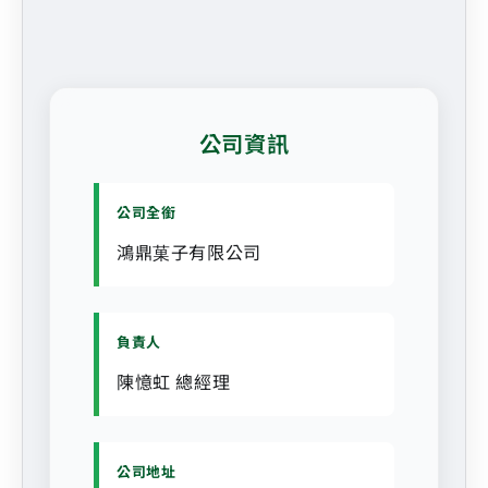
公司資訊
公司全銜
鴻鼎菓子有限公司
負責人
陳憶虹 總經理
公司地址