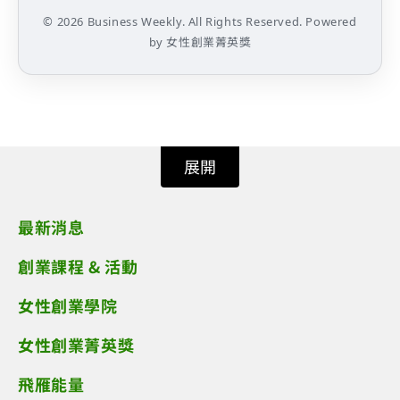
© 2026 Business Weekly. All Rights Reserved. Powered
by 女性創業菁英獎
展開
最新消息
創業課程 & 活動
女性創業學院
女性創業菁英獎
飛雁能量