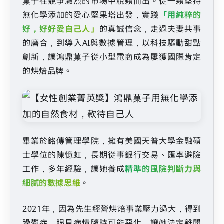
菓子在競爭激烈的市場中脫穎而出。從一顆堅持
無化學添加的愛心堅果塔出發，實踐
「用純粹的
好，好好愛自己人」
的真誠信念，走過夫妻共事
的磨合，到導入AI與數據管理，以科技驅動甜點
創新，讓鴻鼎菓子從小型電商成為屢獲國際肯定
的烘焙品牌。
畢業於銘傳管理學院，擁有美國天普大學金融碩
士學位的陳憶虹，長期從事銀行交易、匯率避險
工作，多年經驗，讓她養成
精準的風險判斷力與
細膩的數據思維
。
2021年，因為先生經營烘焙事業壓力過大，得到
躁鬱症，眼見病情隨時可能惡化，讓她決定離開