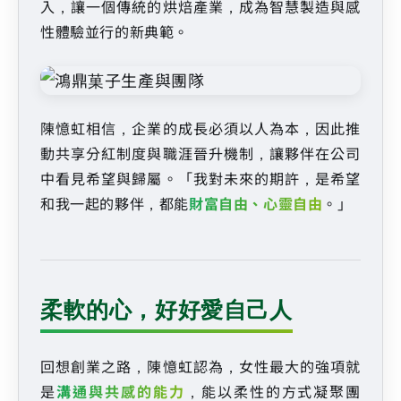
入，讓一個傳統的烘焙產業，成為智慧製造與感
性體驗並行的新典範。
陳憶虹相信，企業的成長必須以人為本，因此推
動共享分紅制度與職涯晉升機制，讓夥伴在公司
中看見希望與歸屬。「我對未來的期許，是希望
和我一起的夥伴，都能
財富自由、心靈自由
。」
柔軟的心，好好愛自己人
回想創業之路，陳憶虹認為，女性最大的強項就
是
溝通與共感的能力
，能以柔性的方式凝聚團