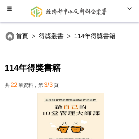
跳
Toggle
Toggl
到
navigation
navig
主
要
內
首頁
得獎叢書
114年得獎書籍
容
區
塊
114年得獎書籍
22
3/3
共
筆資料，第
頁