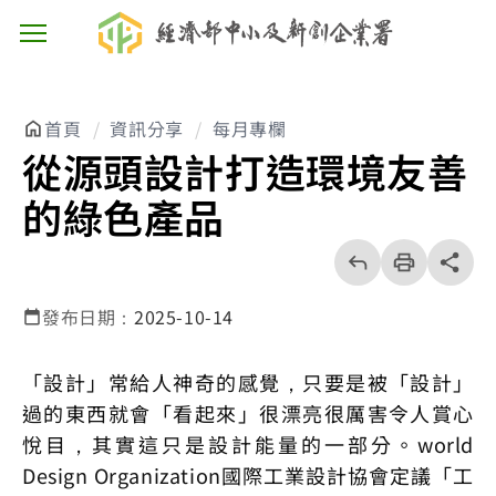
主選單按鈕
首頁
資訊分享
每月專欄
從源頭設計打造環境友善
的綠色產品
回
上
列
share分享
一
印
頁
發布日期：
2025-10-14
「設計」常給人神奇的感覺，只要是被「設計」
過的東西就會「看起來」很漂亮很厲害令人賞心
悅目，其實這只是設計能量的一部分。world
Design Organization國際工業設計協會定議「工