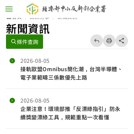
主選單按鈕
首頁
資訊分享
新聞資訊
新聞資訊
回
上
列
share分享
條件查詢
一
印
頁
2026-08-05
接軌歐盟Omnibus簡化潮，台灣半導體、
電子業範疇三係數優先上路
2026-08-05
企業注意！環境部推「反漂綠指引」防永
續獎變漂綠工具，規範重點一次看懂