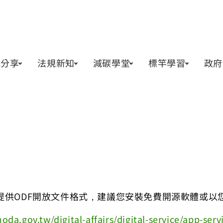
訊分享
法規新知
減碳學堂
標竿學習
政府
提供ODF開放文件格式，建議您安裝免費開源軟體或以
oda.gov.tw/digital-affairs/digital-service/app-serv