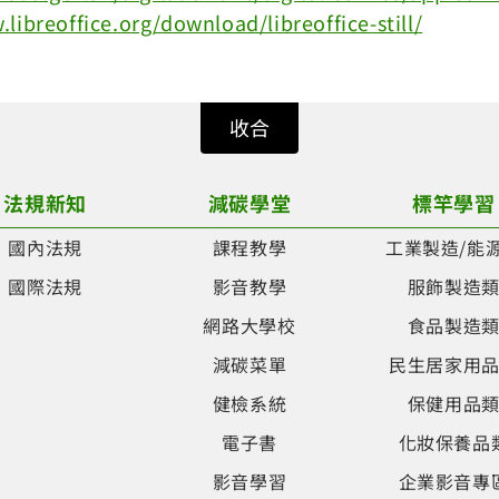
w.libreoffice.org/download/libreoffice-still/
收合
法規新知
減碳學堂
標竿學習
國內法規
課程教學
工業製造/能
國際法規
影音教學
服飾製造
網路大學校
食品製造
減碳菜單
民生居家用
健檢系統
保健用品
電子書
化妝保養品
影音學習
企業影音專