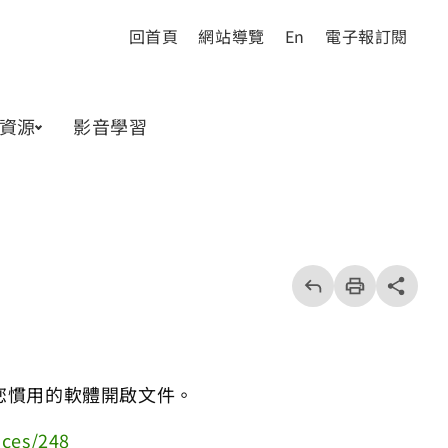
回首頁
網站導覽
En
電子報訂閱
資源
影音學習
回
上
列
share分享按
一
印
頁
您慣用的軟體開啟文件。
ices/248