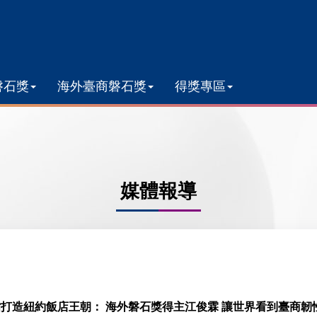
磐石獎
海外臺商磐石獎
得獎專區
媒體報導
檔打造紐約飯店王朝： 海外磐石獎得主江俊霖 讓世界看到臺商韌