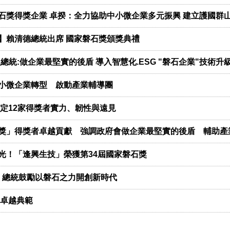
石獎得獎企業 卓揆：全力協助中小微企業多元振興 建立護國群
】賴清德總統出席 國家磐石獎頒獎典禮
賴總統:做企業最堅實的後盾 導入智慧化.ESG "磐石企業"技術
小微企業轉型 啟動產業輔導團
肯定12家得獎者實力、韌性與遠見
獎」得獎者卓越貢獻 強調政府會做企業最堅實的後盾 輔助產
光！「逢興生技」榮獲第34屆國家磐石獎
禮 總統鼓勵以磐石之力開創新時代
立卓越典範