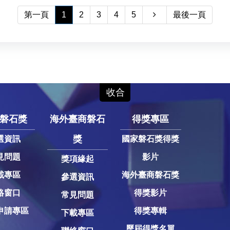
第一頁
1
2
3
4
5
最後一頁
磐石獎
海外臺商磐石
得獎專區
獎
選資訊
國家磐石獎得獎
見問題
影片
獎項緣起
載專區
海外臺商磐石獎
參選資訊
絡窗口
得獎影片
常見問題
申請專區
得獎專輯
下載專區
歷屆得獎名單