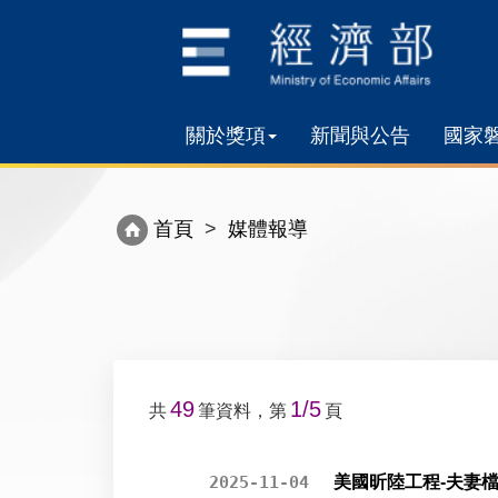
關於獎項
新聞與公告
國家
首頁
媒體報導
49
1/5
共
筆資料，第
頁
2025-11-04
美國昕陸工程-夫妻