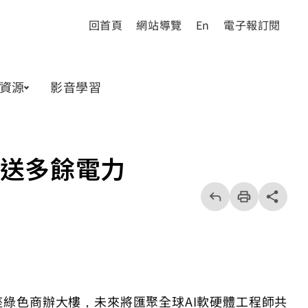
回首頁
網站導覽
En
電子報訂閱
資源
影音學習
回送多餘電力
回
上
列
share分享按
一
印
頁
座綠色商辦大樓，未來將匯聚全球AI軟硬體工程師共