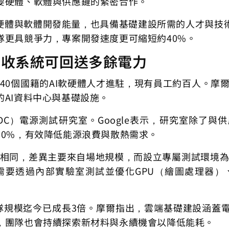
要硬體、軟體與供應鏈的緊密合作。
I硬體與軟體開發能量，也具備基礎建設所需的人才與技
隊更具競爭力，專案開發速度更可縮短約40%。
回收系統可回送多餘電力
40個國籍的AI軟硬體人才進駐，現有員工約百人。摩爾
AI資料中心與基礎設施。
（DC）電源測試研究室。Google表示，研究室除
80%，有效降低能源浪費與散熱需求。
致相同，差異主要來自場地規模，而設立專屬測試環境為
要透過內部實驗室測試並優化GPU（繪圖處理器）
心，團隊規模迄今已成長3倍。摩爾指出，雲端基礎建設涵
，團隊也會持續探索新材料與永續機會以降低能耗。