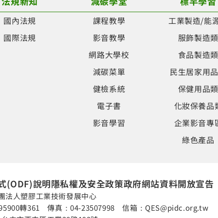
法規新知
減碳學堂
標竿學習
國內法規
課程教學
工業製造/能
國際法規
影音教學
服飾製造
網路大學校
食品製造
減碳菜單
民生居家用
健檢系統
保健用品
電子書
化妝保養品
影音學習
企業影音專
綠色產品
(ODF)說明
隱私權及安全政策
政府網站資料開放宣告
團法人塑膠工業技術發展中心
95900轉361 傳真：04-23507998 信箱：
QES@pidc.org.tw