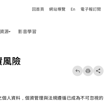
回首頁
網站導覽
En
電子報訂閱
資源
影音學習
資風險
回
上
列
share分享按
一
印
頁
之個人資料，個資管理與法規遵循已成為不可忽視的