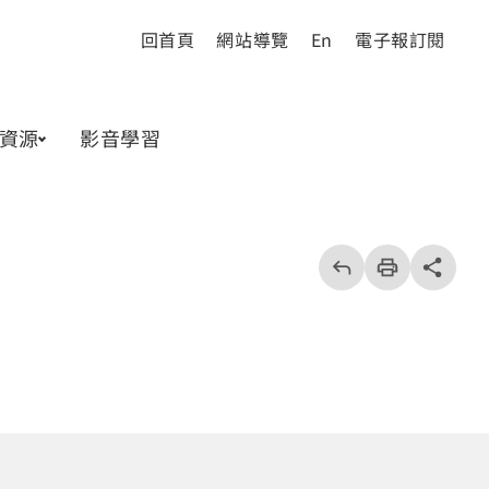
回首頁
網站導覽
En
電子報訂閱
資源
影音學習
回
上
列
share分享按
一
印
頁