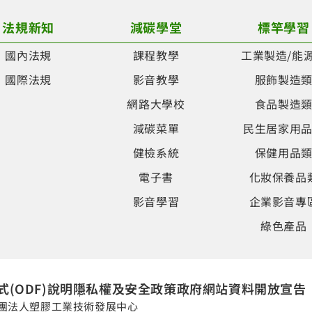
法規新知
減碳學堂
標竿學習
國內法規
課程教學
工業製造/能
國際法規
影音教學
服飾製造
網路大學校
食品製造
減碳菜單
民生居家用
健檢系統
保健用品
電子書
化妝保養品
影音學習
企業影音專
綠色產品
(ODF)說明
隱私權及安全政策
政府網站資料開放宣告
團法人塑膠工業技術發展中心