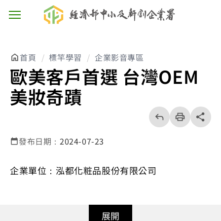
主選單按鈕
首頁
標竿學習
企業影音專區
歐美客戶首選 台灣OEM
美妝奇蹟
回
上
列
share分享
一
印
頁
發布日期：
2024-07-23
企業單位：泓都化粧品股份有限公司
展開