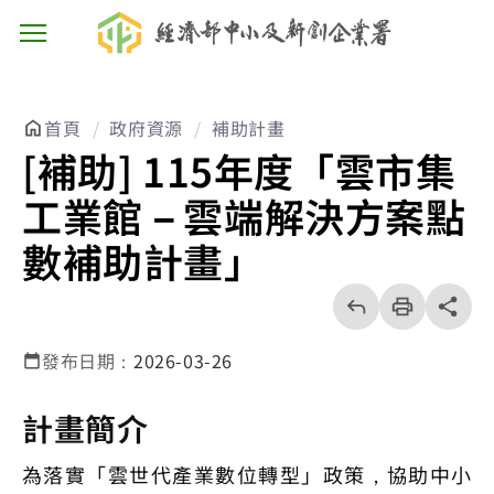
主選單按鈕
首頁
政府資源
補助計畫
[補助] 115年度「雲市集
工業館－雲端解決方案點
數補助計畫」
回
上
列
share分享
一
印
頁
發布日期：
2026-03-26
計畫簡介
為落實「雲世代產業數位轉型」政策，協助中小