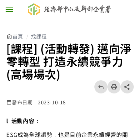
主選單按鈕
首頁
找課程
[課程] (活動轉發) 邁向淨
零轉型 打造永續競爭力
(高場場次)
回
上
列
share分享
一
印
頁
發布日期：
2023-10-18
l 活動內容：
ESG成為全球趨勢，也是目前企業永續經營的關