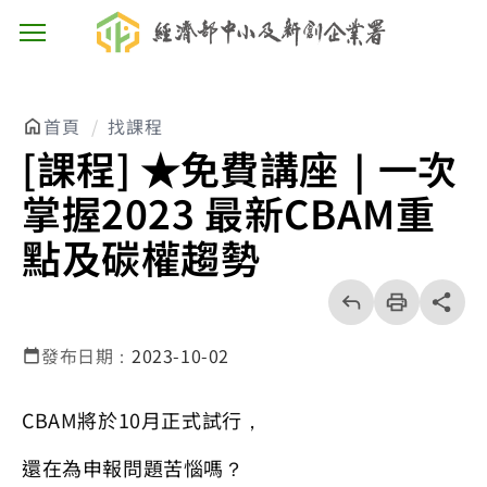
主選單按鈕
首頁
找課程
[課程] ★免費講座｜一次
掌握2023 最新CBAM重
點及碳權趨勢
回
上
列
share分享
一
印
頁
發布日期：
2023-10-02
CBAM將於10月正式試行，
還在為申報問題苦惱嗎？