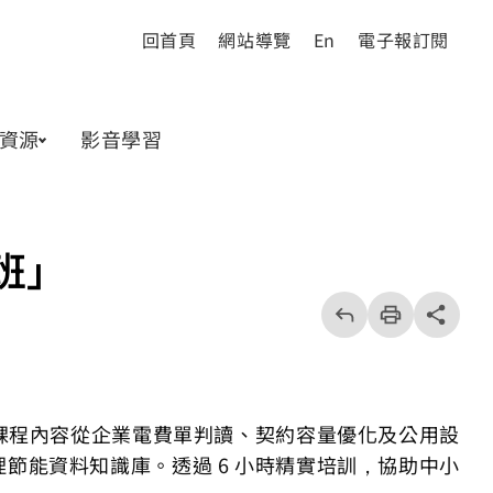
回首頁
網站導覽
En
電子報訂閱
資源
影音學習
訓班」
回
上
列
share分享按
一
印
頁
課程內容從企業電費單判讀、契約容量優化及公用設
節能資料知識庫。透過 6 小時精實培訓，協助中小