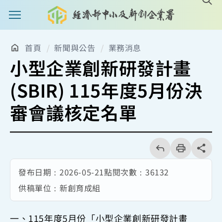
主選單案扭
首頁
新聞與公告
業務消息
小型企業創新研發計畫
(SBIR) 115年度5月份決
審會議核定名單
回
上
列
share分享
一
印
頁
發布日期：
2026-05-21
點閱次數：
36132
供稿單位：
新創育成組
一、115年度5月份「小型企業創新研發計畫