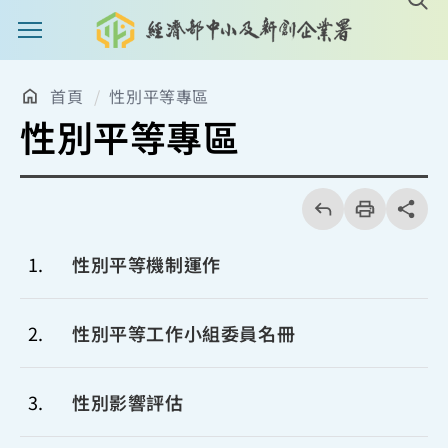
主選單案扭
首頁
性別平等專區
性別平等專區
回
上
列
share分享
一
印
頁
1
性別平等機制運作
2
性別平等工作小組委員名冊
3
性別影響評估