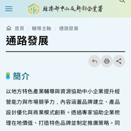
主選單案扭
首頁
輔導主軸
通路發展
通路發展
回
上
列
share分享
一
印
頁
簡介
以地方特色產業輔導與資源協助中小企業提升經
營能力與市場競爭力，內容涵蓋品牌建立、產品
設計優化與商業模式創新。透過專家協助企業梳
理在地價值、打造特色品牌並制定推廣策略。同