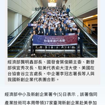
經濟部龔明鑫部長、國發會葉俊顯主委、數發
部侯宜秀次長、駐美代表俞大㵢大使、美國在
台協會谷立言處長、中企署李冠志署長等人與
我國新創企業代表團合影。
經濟部中小及新創企業署今(5)日表示，該署偕同
產業技術司本周帶領37家臺灣新創企業赴美參加