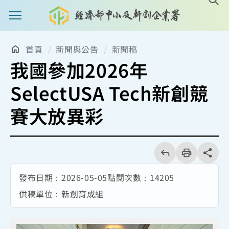
主選單案扭
首頁
新聞與公告
新聞稿
我國參加2026年
SelectUSA Tech新創競
賽大放異彩
回
上
列
share分享
一
印
頁
發布日期：
2026-05-05
點閱次數：
14205
供稿單位：
新創育成組