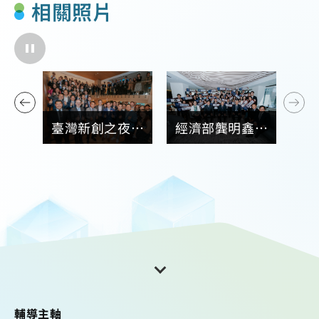
相關照片
司榮
臺灣新創之夜吸
經濟部龔明鑫部
領域
引近200位台美
長(前排左三)、
球第
雙方商會、企
國家發展委員會
業、創投及新創
葉俊顯主委(左
生態系人士蒞臨
二)、數位發展
部侯宜秀政務次
長(左一)及工研
院張培仁院長
輔導主軸