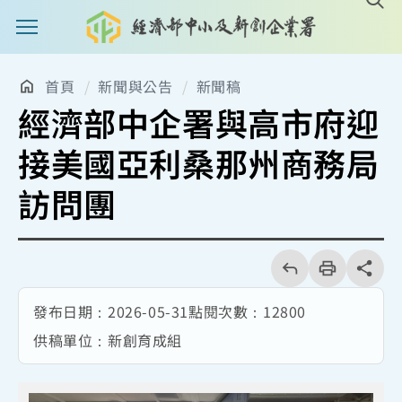
主選單案扭
首頁
新聞與公告
新聞稿
經濟部中企署與高市府迎
接美國亞利桑那州商務局
訪問團
回
上
列
share分享
一
印
頁
發布日期：
2026-05-31
點閱次數：
12800
供稿單位：
新創育成組