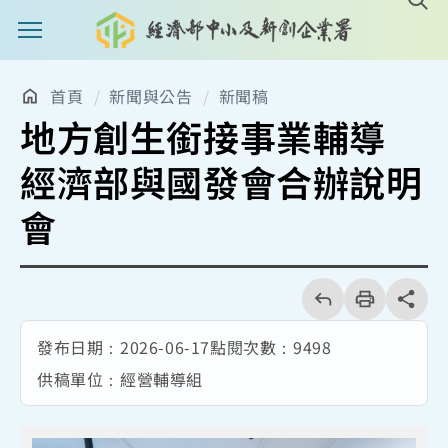
主選單案扭
首頁
新聞與公告
新聞稿
地方創生銜接事業輔導
經濟部與國發會合辦說明
會
回
上
列
share分享
一
印
頁
發布日期：
2026-06-17
點閱次數：
9498
供稿單位：
經營輔導組