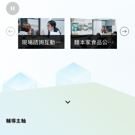
動熱
麵本家食品公司
經濟部整合產業
創團
分享申請經濟部
資源，為地方創
發展
地方創生計畫，
生持續注入發展
能。
展現產業價值的
動能。
實踐成果。
輔導主軸