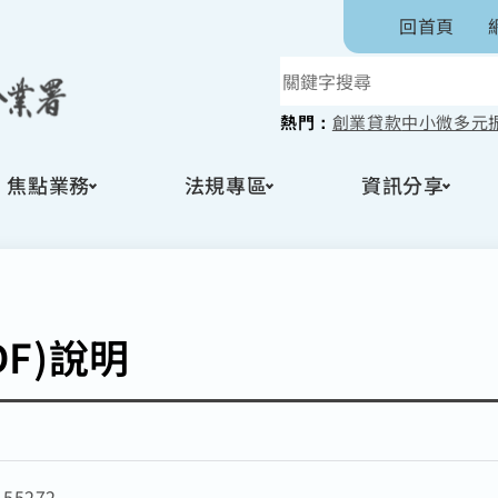
回首頁
熱門：
創業貸款
中小微多元
焦點業務
法規專區
資訊分享
F)說明
：
55272