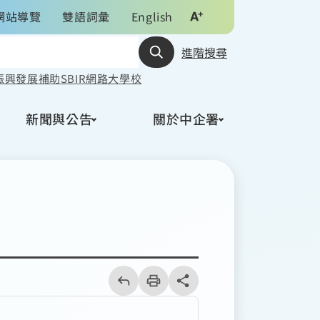
網站導覽
雙語詞彙
English
進階搜尋
振興發展
補助
SBIR
網路大學校
新聞與公告
關於中企署
回
上
列
share分享按鈕
一
印
頁