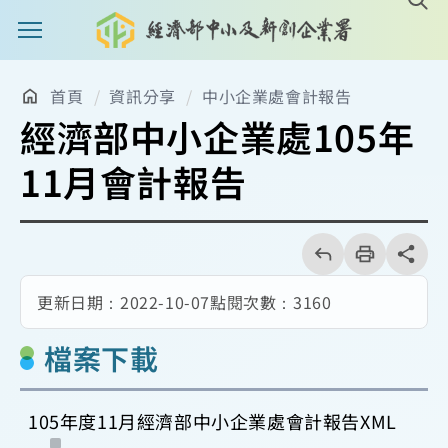
主選單案扭
首頁
資訊分享
中小企業處會計報告
經濟部中小企業處105年
11月會計報告
回
上
列
share分享
一
印
頁
更新日期：
2022-10-07
點閱次數：
3160
檔案下載
105年度11月經濟部中小企業處會計報告XML