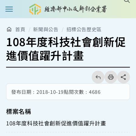
主選單案扭
首頁
新聞與公告
招標公告歷史區
108年度科技社會創新促
進價值躍升計畫
回
上
列
share分享
一
印
頁
發布日期：
2018-10-19
點閱次數：
4686
標案名稱
108年度科技社會創新促進價值躍升計畫