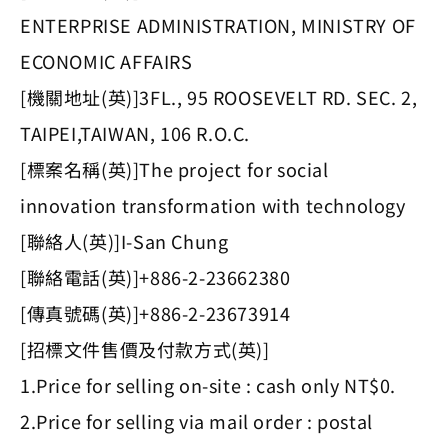
ENTERPRISE ADMINISTRATION, MINISTRY OF
ECONOMIC AFFAIRS
[機關地址(英)]3FL., 95 ROOSEVELT RD. SEC. 2,
TAIPEI,TAIWAN, 106 R.O.C.
[標案名稱(英)]The project for social
innovation transformation with technology
[聯絡人(英)]I-San Chung
[聯絡電話(英)]+886-2-23662380
[傳真號碼(英)]+886-2-23673914
[招標文件售價及付款方式(英)]
1.Price for selling on-site : cash only NT$0.
2.Price for selling via mail order : postal