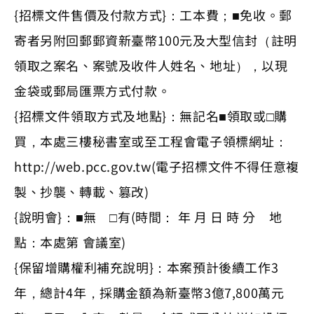
{招標文件售價及付款方式}：工本費；■免收。郵
寄者另附回郵郵資新臺幣100元及大型信封（註明
領取之案名、案號及收件人姓名、地址），以現
金袋或郵局匯票方式付款。
{招標文件領取方式及地點}：無記名■領取或□購
買，本處三樓秘書室或至工程會電子領標網址：
http://web.pcc.gov.tw(電子招標文件不得任意複
製、抄襲、轉載、篡改)
{說明會}：■無 □有(時間： 年 月 日 時 分 地
點：本處第 會議室)
{保留增購權利補充說明}：本案預計後續工作3
年，總計4年，採購金額為新臺幣3億7,800萬元