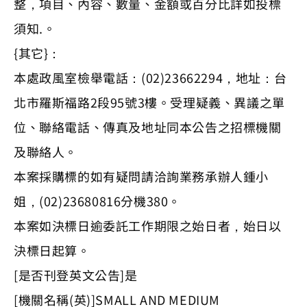
整，項目、內容、數量、金額或百分比詳如投標
須知.。
{其它}：
本處政風室檢舉電話：(02)23662294，地址：台
北市羅斯福路2段95號3樓。受理疑義、異議之單
位、聯絡電話、傳真及地址同本公告之招標機關
及聯絡人。
本案採購標的如有疑問請洽詢業務承辦人鍾小
姐，(02)23680816分機380。
本案如決標日逾委託工作期限之始日者，始日以
決標日起算。
[是否刊登英文公告]是
[機關名稱(英)]SMALL AND MEDIUM