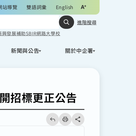
網站導覽
雙語詞彙
English
進階搜尋
振興發展
補助
SBIR
網路大學校
新聞與公告
關於中企署
公開招標更正公告
回
上
列
share分享按鈕
一
印
頁