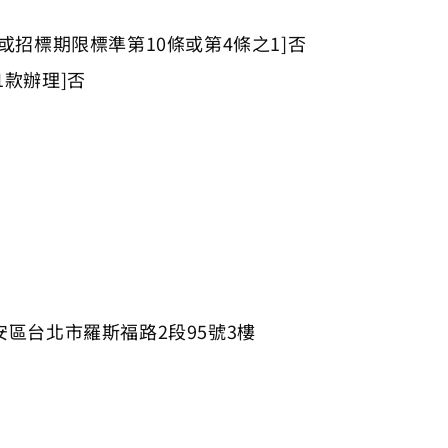
條或招標期限標準第10條或第4條之1]否
1款辦理]否
安區台北市羅斯福路2段95號3樓