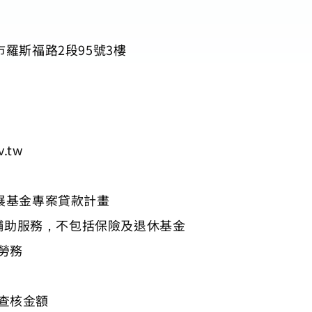
市羅斯福路2段95號3樓
v.tw
發展基金專案貸款計畫
中介輔助服務，不包括保險及退休基金
勞務
達查核金額