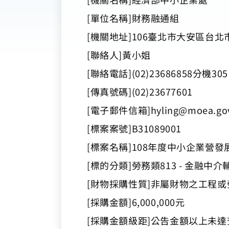
[單位名稱]財務融通組
[機關地址]106臺北市大安區台北
[聯絡人]黃小姐
[聯絡電話](02)23686858分機305
[傳真號碼](02)23677601
[電子郵件信箱]
hyling@moea.go
[標案案號]B31089001
[標案名稱]108年度中小企業營
[標的分類]勞務類813 - 金融
[財物採購性質]非屬財物之工程或
[採購金額]6,000,000元
[採購金額級距]公告金額以上未