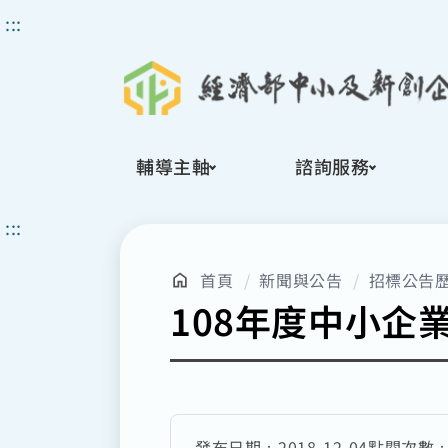
搜
:::
尋
輔導主軸
諮詢服務
:::
首頁
新聞與公告
招標公告
108年度中小
發布日期：
2018-12-04
點閱次數