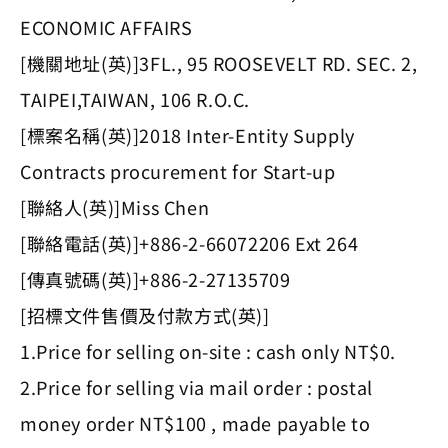
ECONOMIC AFFAIRS
[機關地址(英)]3FL., 95 ROOSEVELT RD. SEC. 2,
TAIPEI,TAIWAN, 106 R.O.C.
[標案名稱(英)]2018 Inter-Entity Supply
Contracts procurement for Start-up
[聯絡人(英)]Miss Chen
[聯絡電話(英)]+886-2-66072206 Ext 264
[傳真號碼(英)]+886-2-27135709
[招標文件售價及付款方式(英)]
1.Price for selling on-site : cash only NT$0.
2.Price for selling via mail order : postal
money order NT$100 , made payable to