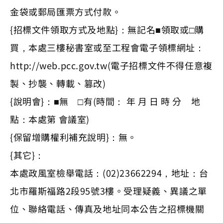
金袋或郵局匯票方式付款。
{招標文件領取方式及地點}：無記名■領取或□購
買，本處三樓秘書室或至工程會電子領標網址：
http://web.pcc.gov.tw(電子招標文件不得任意複
製、抄襲、轉載、篡改)
{說明會}：■無 □有(時間： 年 月 日 時 分 地
點：本處第 會議室)
{保留增購權利補充說明}：無。
{其它}：
本處政風室檢舉電話：(02)23662294，地址：台
北市羅斯福路2段95號3樓。受理疑義、異議之單
位、聯絡電話、傳真及地址同本公告之招標機關