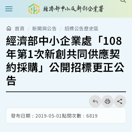
主選單案扭
首頁
新聞與公告
招標公告歷史區
經濟部中小企業處「108
年第1次新創共同供應契
約採購」公開招標更正公
告
回
上
列
share分享
一
印
頁
發布日期：
2019-05-01
點閱次數：
6819