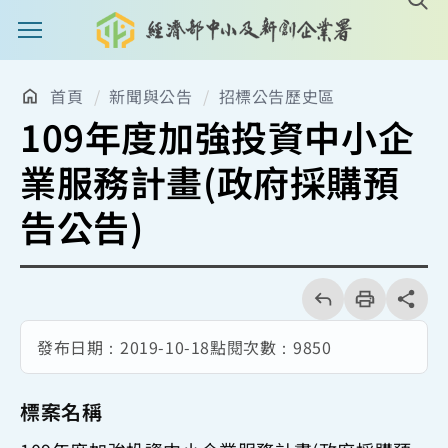
主選單案扭
首頁
新聞與公告
招標公告歷史區
109年度加強投資中小企
業服務計畫(政府採購預
告公告)
回
上
列
share分享
一
印
頁
發布日期：
2019-10-18
點閱次數：
9850
標案名稱