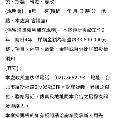
製、抄襲、轉載、篡改)
{說明會}：■無 □有(時間： 年 月 日 時 分 地
點：本處第 會議室)
{保留增購權利補充說明}：本案預計後續工作3
年，總計4年，採購金額為新臺幣33,800,000元
整，項目、內容、數量、金額或百分比詳如投標
須知
{其它}：
本處政風室檢舉電話：(02)23662294，地址：台
北市羅斯福路2段95號3樓。受理疑義、異議之單
位、聯絡電話、傳真及地址同本公告之招標機關
及聯絡人。
本案採購標的如有疑問請洽詢業務承辦人周先