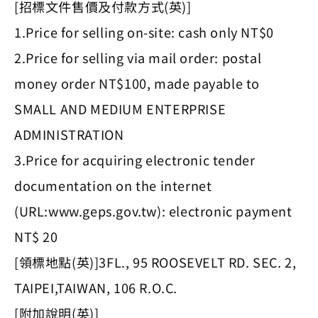
[招標文件售價及付款方式(英)]
1.Price for selling on-site: cash only NT$0
2.Price for selling via mail order: postal
money order NT$100, made payable to
SMALL AND MEDIUM ENTERPRISE
ADMINISTRATION
3.Price for acquiring electronic tender
documentation on the internet
(URL:www.geps.gov.tw): electronic payment
NT$ 20
[領標地點(英)]3FL., 95 ROOSEVELT RD. SEC. 2,
TAIPEI,TAIWAN, 106 R.O.C.
[附加說明(英)]