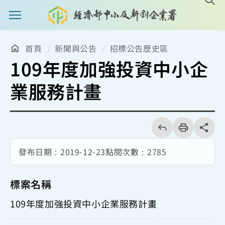
主選單案扭
首頁
新聞與公告
招標公告歷史區
109年度加強投資中小企
業服務計畫
回
上
列
share分享
一
印
頁
發布日期：
2019-12-23
點閱次數：
2785
標案名稱
109年度加強投資中小企業服務計畫