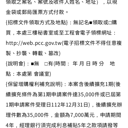
領取之案名、案號及收件人姓名、地址），以現
金袋或郵局匯票方式付款。
{招標文件領取方式及地點}：無記名■領取或□購
買，本處三樓秘書室或至工程會電子領標網址：
http://web.pcc.gov.tw(電子招標文件不得任意複
製、抄襲、轉載、篡改)
{說明會}：■無 □有(時間： 年 月 日 時 分 地
點：本處第 會議室)
{保留增購權利補充說明}：本案含後續擴充1期(後
續擴充條件為第1期申請案件達35,000件或已屆第
1期申請案件受理日112年12月31日)，後續擴充辦
理件數為35,000件，金額為7,000萬元，申請期間
4年，經理銀行須完成利息補貼5年之款項請撥等