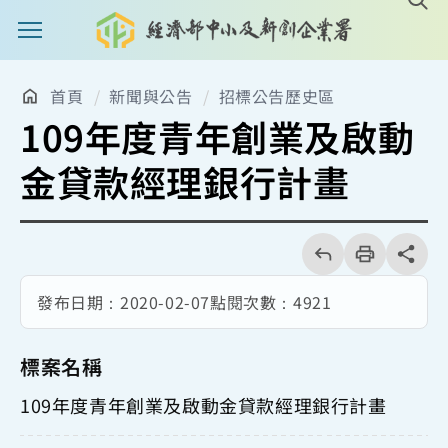
主選單案扭
首頁
新聞與公告
招標公告歷史區
109年度青年創業及啟動
金貸款經理銀行計畫
回
上
列
share分享
一
印
頁
發布日期：
2020-02-07
點閱次數：
4921
標案名稱
109年度青年創業及啟動金貸款經理銀行計畫