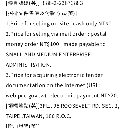
[傳真號碼(英)]+886-2-23673883
[招標文件售價及付款方式(英)]
1.Price for selling on-site : cash only NT$0.
2.Price for selling via mail order : postal
money order NT$100 , made payable to
SMALL AND MEDIUM ENTERPRISE
ADMINISTRATION.
3.Price for acquiring electronic tender
documentation on the internet (URL:
web.pcc.gov.tw): electronic payment NT$20.
[領標地點(英)]3FL., 95 ROOSEVELT RD. SEC. 2,
TAIPEI,TAIWAN, 106 R.O.C.
[附加說明(英)]