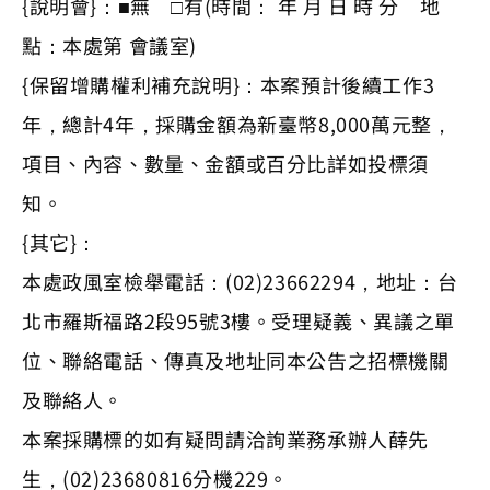
{說明會}：■無 □有(時間： 年 月 日 時 分 地
點：本處第 會議室)
{保留增購權利補充說明}：本案預計後續工作3
年，總計4年，採購金額為新臺幣8,000萬元整，
項目、內容、數量、金額或百分比詳如投標須
知。
{其它}：
本處政風室檢舉電話：(02)23662294，地址：台
北市羅斯福路2段95號3樓。受理疑義、異議之單
位、聯絡電話、傳真及地址同本公告之招標機關
及聯絡人。
本案採購標的如有疑問請洽詢業務承辦人薛先
生，(02)23680816分機229。