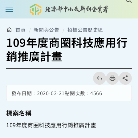
主選單案扭
首頁
新聞與公告
招標公告歷史區
109年度商圈科技應用行
銷推廣計畫
回
上
列
share分享
一
印
頁
發布日期：
2020-02-21
點閱次數：
4566
標案名稱
109年度商圈科技應用行銷推廣計畫