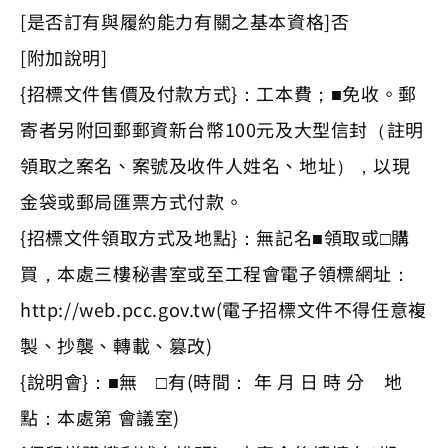
[是否訂有與履約能力有關之基本資格]否
[附加說明]
{招標文件售價及付款方式}：工本費；■免收。郵
寄者另附回郵郵資新台幣100元及大型信封（註明
領取之案名、案號及收件人姓名、地址），以現
金袋或郵局匯票方式付款。
{招標文件領取方式及地點}：無記名■領取或□購
買，本處三樓秘書室或至工程會電子領標網址：
http://web.pcc.gov.tw(電子招標文件不得任意複
製、抄襲、轉載、篡改)
{說明會}：■無 □有(時間： 年 月 日 時 分 地
點：本處第 會議室)