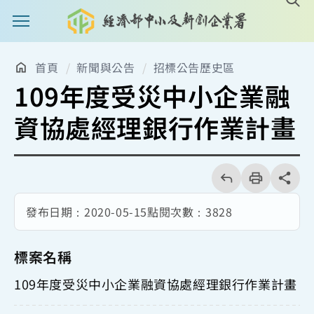
主選單案扭
首頁
新聞與公告
招標公告歷史區
109年度受災中小企業融
資協處經理銀行作業計畫
回
上
列
share分享
一
印
頁
發布日期：
2020-05-15
點閱次數：
3828
標案名稱
109年度受災中小企業融資協處經理銀行作業計畫