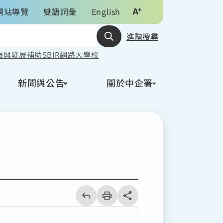
網站導覽
雙語詞彙
English
進階搜尋
振興發展
補助
SBIR
網路大學校
新聞與公告
關於中企署
回
上
列
share分享按鈕
一
印
頁