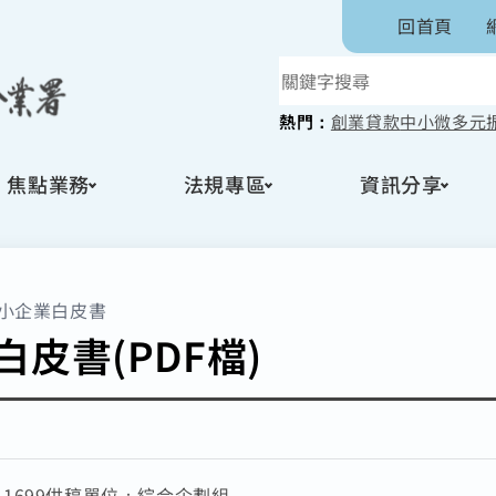
回首頁
熱門：
創業貸款
中小微多元
焦點業務
法規專區
資訊分享
小企業白皮書
白皮書(PDF檔)
：
1699
供稿單位：
綜合企劃組