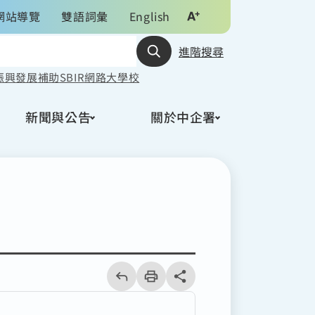
網站導覽
雙語詞彙
English
進階搜尋
振興發展
補助
SBIR
網路大學校
新聞與公告
關於中企署
回
上
列
share分享按鈕
一
印
頁