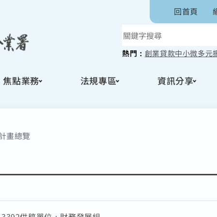
回首頁
熱門：
創業貸款
中小微多元
焦點業務
法規專區
資訊分享
計畫總覽
：
3392
供稿單位：
財務發展組