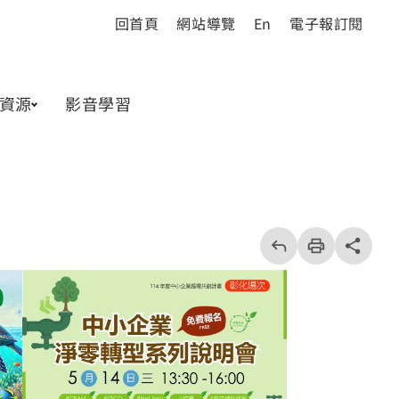
回首頁
網站導覽
En
電子報訂閱
資源
影音學習
回
上
列
share分享按
一
印
頁