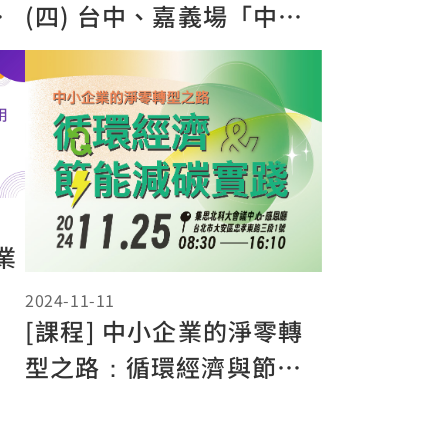
明
(四) 台中、嘉義場「中小
企業淨零轉型說明會」
業
2024-11-11
[課程] 中小企業的淨零轉
型之路：循環經濟與節能
減碳實踐研討會 {熱烈招生
中}