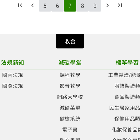
5
6
7
8
9
收合
法規新知
減碳學堂
標竿學習
國內法規
課程教學
工業製造/能
國際法規
影音教學
服飾製造
網路大學校
食品製造
減碳菜單
民生居家用
健檢系統
保健用品
電子書
化妝保養品