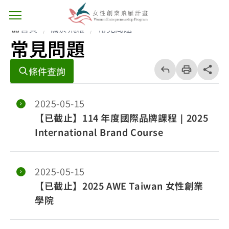
主選單按鈕
首頁
關於飛雁
常見問題
常見問題
回
上
列
share分享
條件查詢
一
印
頁
2025-05-15
【已截止】114 年度國際品牌課程｜2025
International Brand Course
2025-05-15
【已截止】2025 AWE Taiwan 女性創業
學院